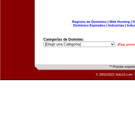
Registro de Dominios
|
Web Hosting
|
D
Dominios Expirados
|
Industrias
|
Indu
Categorías de Dominio:
[Pág. princi
** Precios expre
© 2002/2022 Solo10.com