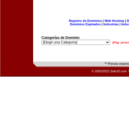
Registro de Dominios
|
Web Hosting
|
D
Dominios Expirados
|
Industrias
|
Indu
Categorías de Dominio:
[Pág. princi
** Precios expre
© 2002/2022 Solo10.com