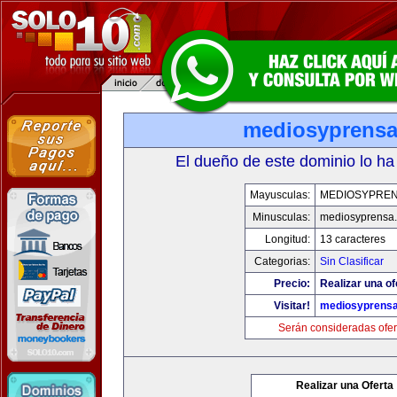
mediosyprens
El dueño de este dominio lo ha
Mayusculas:
MEDIOSYPRE
Minusculas:
mediosyprensa
Longitud:
13 caracteres
Categorias:
Sin Clasificar
Precio:
Realizar una of
Visitar!
mediosyprens
Serán consideradas ofer
Realizar una Oferta