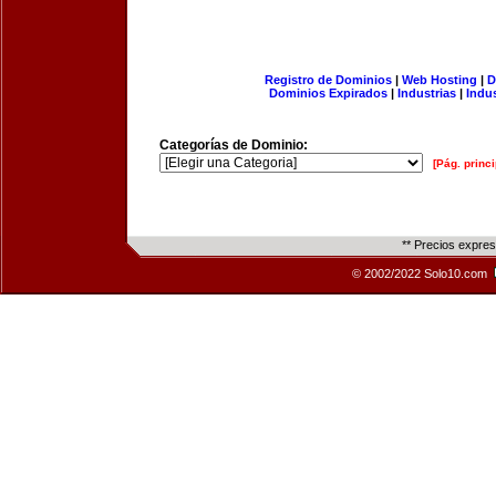
Registro de Dominios
|
Web Hosting
|
D
Dominios Expirados
|
Industrias
|
Indu
Categorías de Dominio:
[Pág. princi
** Precios expre
© 2002/2022 Solo10.com