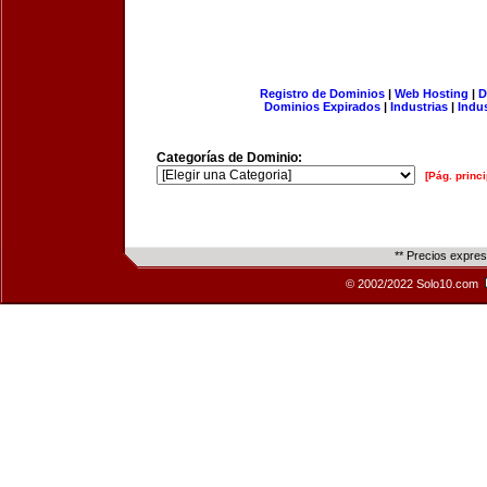
Registro de Dominios
|
Web Hosting
|
D
Dominios Expirados
|
Industrias
|
Indu
Categorías de Dominio:
[Pág. princi
** Precios expre
© 2002/2022 Solo10.com