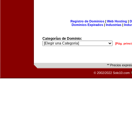
Registro de Dominios
|
Web Hosting
|
D
Dominios Expirados
|
Industrias
|
Indu
Categorías de Dominio:
[Pág. princi
** Precios expre
© 2002/2022 Solo10.com