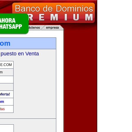
com
 puesto en Venta
NE.COM
om
ferta!
com
tas