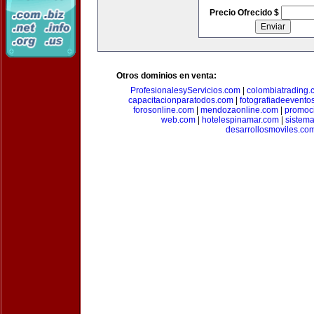
Precio Ofrecido $
Otros dominios en venta:
ProfesionalesyServicios.com
|
colombiatrading.
capacitacionparatodos.com
|
fotografiadeevento
forosonline.com
|
mendozaonline.com
|
promoc
web.com
|
hotelespinamar.com
|
sistem
desarrollosmoviles.co