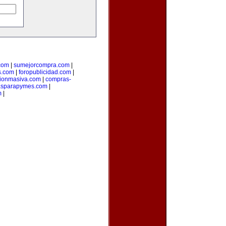
com
|
sumejorcompra.com
|
s.com
|
foropublicidad.com
|
ionmasiva.com
|
compras-
asparapymes.com
|
m
|