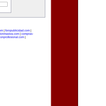
om
|
foropublicidad.com
|
ionmasiva.com
|
compras-
ionprofesional.com
|