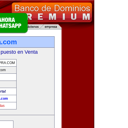
a.com
 puesto en Venta
PRA.COM
.com
rta!
.com
tas