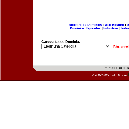
Registro de Dominios
|
Web Hosting
|
D
Dominios Expirados
|
Industrias
|
Indu
Categorías de Dominio:
[Pág. princi
** Precios expre
© 2002/2022 Solo10.com