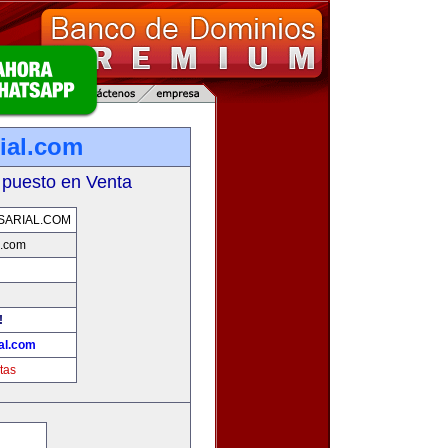
ial.com
 puesto en Venta
SARIAL.COM
l.com
!
al.com
tas