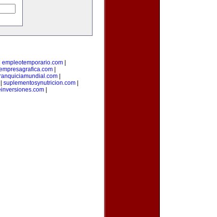
|
empleotemporario.com
|
empresagrafica.com
|
franquiciamundial.com
|
|
suplementosynutricion.com
|
einversiones.com
|