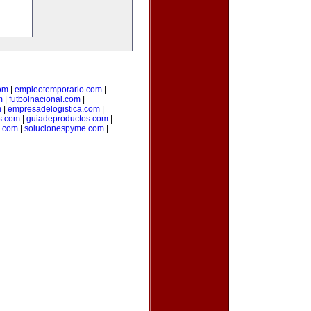
om
|
empleotemporario.com
|
m
|
futbolnacional.com
|
m
|
empresadelogistica.com
|
s.com
|
guiadeproductos.com
|
n.com
|
solucionespyme.com
|