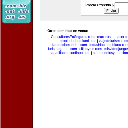
Precio Ofrecido $
Otros dominios en venta:
ConsultoresEnSeguros.com
|
crucerosdeplacer.c
propiedadesmiami.com
|
viajedeturismo.co
franquiciamundial.com
|
industriacolombiana.co
turismogrupal.com
|
sitiopyme.com
|
misvideojuego
capacitacioncontinua.com
|
suplementosynutricio