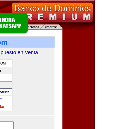
om
 puesto en Venta
COM
m
oferta!
om
tas