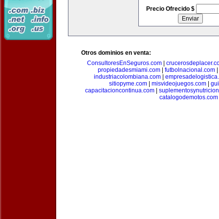
Precio Ofrecido $
Otros dominios en venta:
ConsultoresEnSeguros.com
|
crucerosdeplacer.c
propiedadesmiami.com
|
futbolnacional.com
industriacolombiana.com
|
empresadelogistica
sitiopyme.com
|
misvideojuegos.com
|
gu
capacitacioncontinua.com
|
suplementosynutricio
catalogodemotos.com