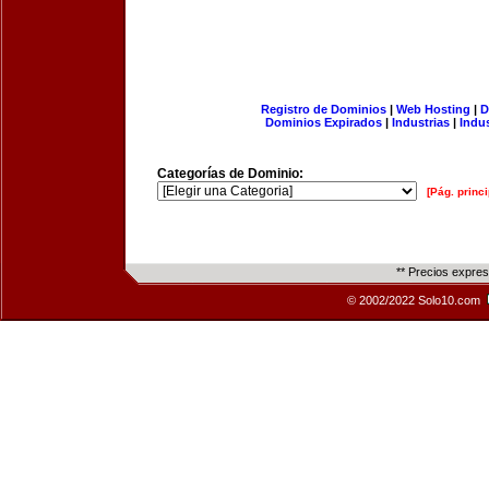
Registro de Dominios
|
Web Hosting
|
D
Dominios Expirados
|
Industrias
|
Indu
Categorías de Dominio:
[Pág. princi
** Precios expre
© 2002/2022 Solo10.com