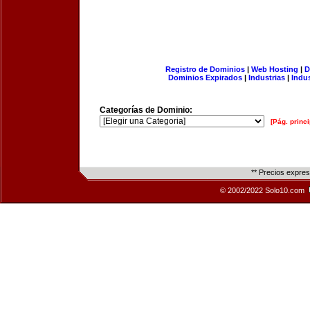
Registro de Dominios
|
Web Hosting
|
D
Dominios Expirados
|
Industrias
|
Indu
Categorías de Dominio:
[Pág. princi
** Precios expre
© 2002/2022 Solo10.com