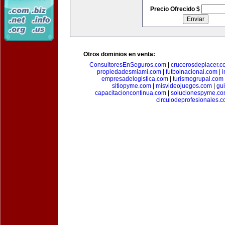
Precio Ofrecido $
Otros dominios en venta:
ConsultoresEnSeguros.com
|
crucerosdeplacer.c
propiedadesmiami.com
|
futbolnacional.com
|
i
empresadelogistica.com
|
turismogrupal.com
sitiopyme.com
|
misvideojuegos.com
|
gu
capacitacioncontinua.com
|
solucionespyme.c
circulodeprofesionales.