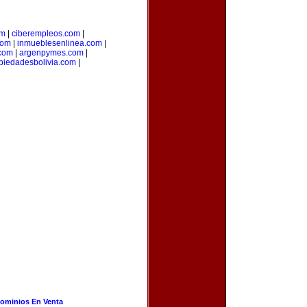
om
|
ciberempleos.com
|
com
|
inmueblesenlinea.com
|
com
|
argenpymes.com
|
piedadesbolivia.com
|
ominios En Venta