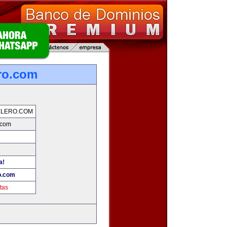
ro.com
ELERO.COM
.com
a!
o.com
tas