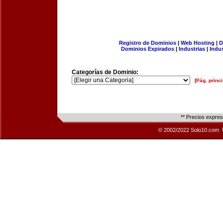
Registro de Dominios
|
Web Hosting
|
D
Dominios Expirados
|
Industrias
|
Indu
Categorías de Dominio:
[Pág. princi
** Precios expre
© 2002/2022 Solo10.com