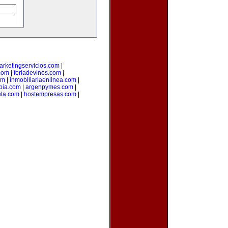
arketingservicios.com
|
.com
|
feriadevinos.com
|
om
|
inmobiliariaenlinea.com
|
bia.com
|
argenpymes.com
|
la.com
|
hostempresas.com
|