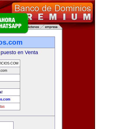
ios.com
 puesto en Venta
ICIOS.COM
s.com
a!
os.com
tas