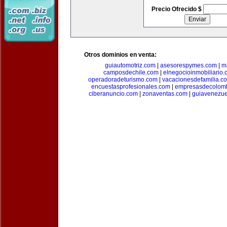
Precio Ofrecido $
Otros dominios en venta:
guiautomotriz.com
|
asesorespymes.com
|
m
camposdechile.com
|
elnegocioinmobiliario
operadoradeturismo.com
|
vacacionesdefamilia.c
encuestasprofesionales.com
|
empresasdecolom
ciberanuncio.com
|
zonaventas.com
|
guiavenezue