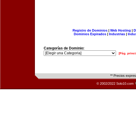
Registro de Dominios
|
Web Hosting
|
D
Dominios Expirados
|
Industrias
|
Indu
Categorías de Dominio:
[Pág. princi
** Precios expre
© 2002/2022 Solo10.com