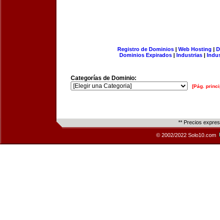
Registro de Dominios
|
Web Hosting
|
D
Dominios Expirados
|
Industrias
|
Indu
Categorías de Dominio:
[Pág. princi
** Precios expre
© 2002/2022 Solo10.com