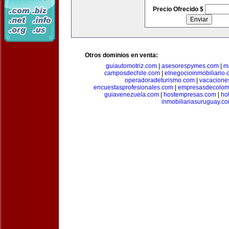
Precio Ofrecido $
Otros dominios en venta:
guiautomotriz.com
|
asesorespymes.com
|
m
camposdechile.com
|
elnegocioinmobiliario
operadoradeturismo.com
|
vacacione
encuestasprofesionales.com
|
empresasdecolom
guiavenezuela.com
|
hostempresas.com
|
ho
inmobiliariasuruguay.c