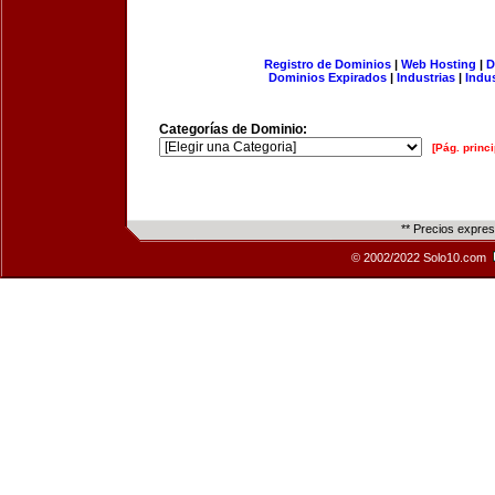
Registro de Dominios
|
Web Hosting
|
D
Dominios Expirados
|
Industrias
|
Indu
Categorías de Dominio:
[Pág. princi
** Precios expre
© 2002/2022 Solo10.com