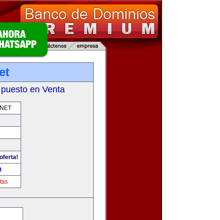
et
 puesto en Venta
.NET
oferta!
t
tas