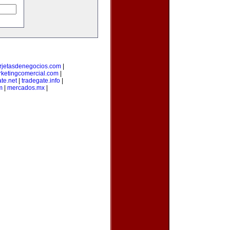
arjetasdenegocios.com
|
ketingcomercial.com
|
te.net
|
tradegate.info
|
m
|
mercados.mx
|