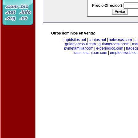
Precio Ofrecido $
Otros dominios en venta:
rapidsites.net
|
canjes.net
|
networxs.com
|
t
guiamercosul.com
|
guiamercosur.com
|
mar
pymefamiliar.com
|
e-periodico.com
|
tradega
turismosanjuan.com
|
empleosweb.co