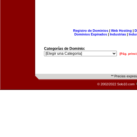
Registro de Dominios
|
Web Hosting
|
D
Dominios Expirados
|
Industrias
|
Indu
Categorías de Dominio:
[Pág. princi
** Precios expre
© 2002/2022 Solo10.com