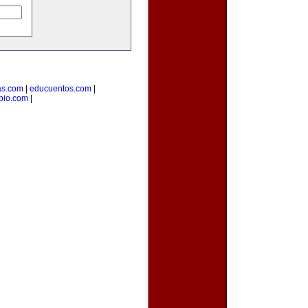
as.com
|
educuentos.com
|
pio.com
|