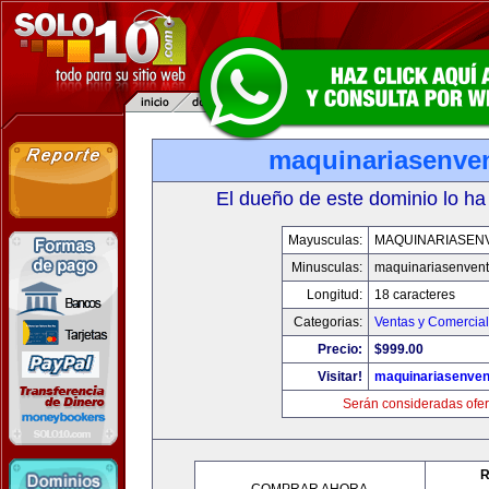
maquinariasenve
El dueño de este dominio lo ha
Mayusculas:
MAQUINARIASEN
Minusculas:
maquinariasenven
Longitud:
18 caracteres
Categorias:
Ventas y Comercial
Precio:
$999.00
Visitar!
maquinariasenve
Serán consideradas ofer
R