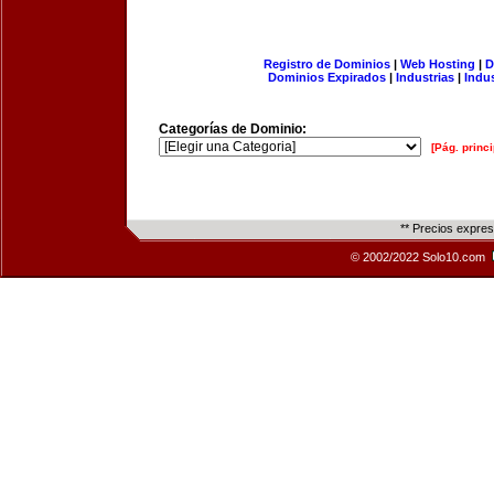
Registro de Dominios
|
Web Hosting
|
D
Dominios Expirados
|
Industrias
|
Indu
Categorías de Dominio:
[Pág. princi
** Precios expre
© 2002/2022 Solo10.com