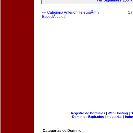
Ver Siguientes 150 >
<< Categoria Anterior (TelevisiÃ³n y
Cat
EspectÃ¡culos)
Registro de Dominios
|
Web Hosting
|
D
Dominios Expirados
|
Industrias
|
Indu
Categorías de Dominio: