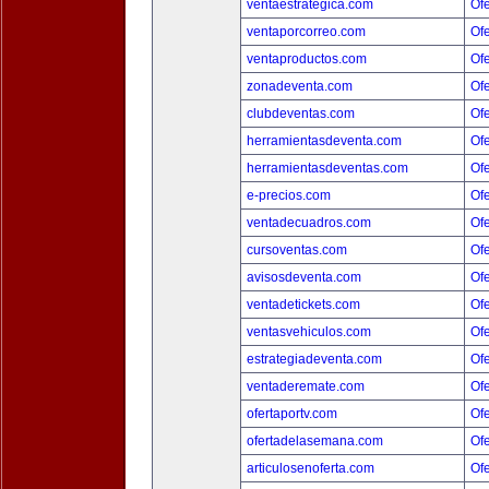
ventaestrategica.com
Ofe
ventaporcorreo.com
Ofe
ventaproductos.com
Ofe
zonadeventa.com
Ofe
clubdeventas.com
Ofe
herramientasdeventa.com
Ofe
herramientasdeventas.com
Ofe
e-precios.com
Ofe
ventadecuadros.com
Ofe
cursoventas.com
Ofe
avisosdeventa.com
Ofe
ventadetickets.com
Ofe
ventasvehiculos.com
Ofe
estrategiadeventa.com
Ofe
ventaderemate.com
Ofe
ofertaportv.com
Ofe
ofertadelasemana.com
Ofe
articulosenoferta.com
Ofe