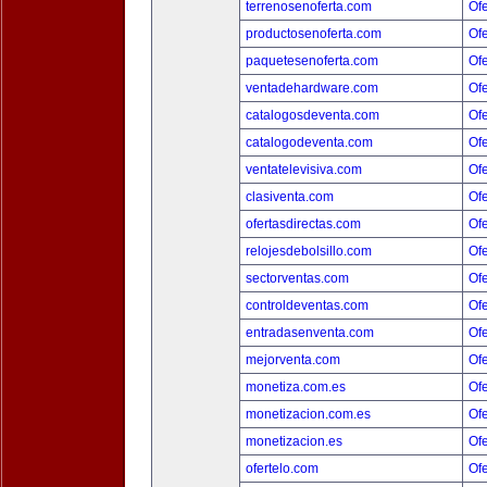
terrenosenoferta.com
Ofe
productosenoferta.com
Ofe
paquetesenoferta.com
Ofe
ventadehardware.com
Ofe
catalogosdeventa.com
Ofe
catalogodeventa.com
Ofe
ventatelevisiva.com
Ofe
clasiventa.com
Ofe
ofertasdirectas.com
Ofe
relojesdebolsillo.com
Ofe
sectorventas.com
Ofe
controldeventas.com
Ofe
entradasenventa.com
Ofe
mejorventa.com
Ofe
monetiza.com.es
Ofe
monetizacion.com.es
Ofe
monetizacion.es
Ofe
ofertelo.com
Ofe