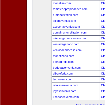
monetisa.com
Ofe
rematedepropiedades.com
Ofe
e-monetization.com
Ofe
sitiodeventas.com
Ofe
asesoriayventas.com
Ofe
domainsmonetization.com
Ofe
ofertasypromociones.com
Ofe
ventadeganado.com
Ofe
ventasdesdecasa.com
Ofe
monetizado.com
Ofe
ofertadireta.com
Ofe
bodegasenventa.com
Ofe
ciberoferta.com
Ofe
tecnoventa.com
Ofe
relojesenventa.com
Ofe
joyasenventa.com
Ofe
usadosenventa.com
Ofe